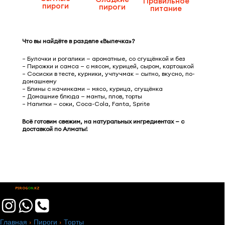
Правильное
пироги
пироги
питание
Что вы найдёте в разделе «Выпечка»?
– Булочки и рогалики — ароматные, со сгущёнкой и без
– Пирожки и самса — с мясом, курицей, сыром, картошкой
– Сосиски в тесте, курники, учпучмак — сытно, вкусно, по-
домашнему
– Блины с начинками — мясо, курица, сгущёнка
– Домашние блюда — манты, плов, торты
– Напитки — соки, Coca-Cola, Fanta, Sprite
Всё готовим свежим, на натуральных ингредиентах — с
доставкой по Алматы!
PIROG
ON
.KZ



Главная
›
Пироги
›
Торты