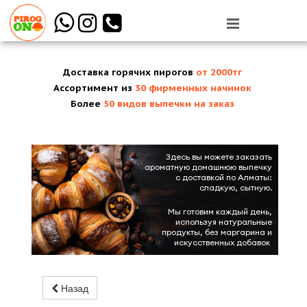



Доставка горячих пирогов
от 2000
тг
Ассортимент из
30 фирменных начинок
Более
50 видов выпечки на заказ
Здесь вы можете заказать
ароматную домашнюю выпечку
с доставкой по Алматы:
сладкую, сытную.
Мы готовим каждый день,
используя натуральные
продукты, без маргарина и
искусственных добавок
Назад