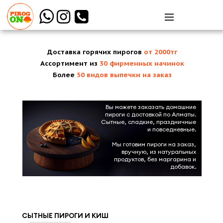



Доставка горячих пирогов
от 2000
тг
Ассортимент из
30 фирменных начинок
Более
50 видов выпечки на заказ
Вы можете заказать домашние
пироги с доставкой по Алматы.
Сытные, сладкие, праздничные
и повседневные.
Мы готовим пироги на заказ,
вручную, из натуральных
продуктов, без маргарина и
добавок.
СЫТНЫЕ ПИРОГИ И КИШ